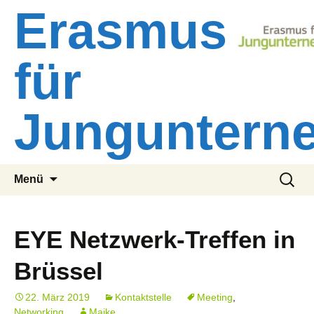
Zum
Erasmus
Inhalt
springen
für
Junguntern
Suchen
Menü
nach:
EYE Netzwerk-Treffen in
Brüssel
22. März 2019
Kontaktstelle
Meeting
,
Networking
Maike